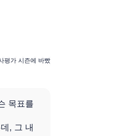
인사평가 시즌에 바빴
무슨 목표를
데, 그 내