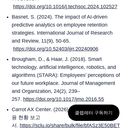
https://doi.org/10.1016/j.techsoc.2024.102527
Basnet, S. (2024). The impact of AI-driven
predictive analytics on employee retention
strategies. International Journal of Research
and Review, 11(9), 50-65.
https://doi.org/10.52403/ijrr.20240906
Brougham, D., & Haar, J. (2018). Smart
technology, artificial intelligence, robotics, and
algorithms (STARA): Employees’ perceptions of
our future workplace. Journal of Management
and Organization, 24(2), 239–
257.
https://doi.org/10.1017/jmo.2016.55
Carrot AX Center. (2026). 2026 한국 기업 AI 활
클랩레터 구독하기
용 현황 보고
서.
https://sclu.io/share/bulk/file/bfASz3E50BET