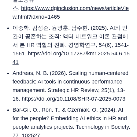
스.
https://www.dginclusion.com/news/articleVie
w.html?idxno=1465
이중학, 김성준, 윤명훈, 남주현. (2025). AI와 인
간이 공존하는 조직: 액터-네트워크 이론 관점에
서 본 HR 역할의 진화. 경영학연구, 54(6), 1541-
1561.
https://doi.org/10.17287/kmr.2025.54.6.15
41
Andreas, N. B. (2026). Scaling human-centered
feedback: AI tools in continuous performance
management. Strategic HR Review, 25(1), 13-
16.
https://doi.org/10.1108/SHR-07-2025-0073
Bar-Gil, O., Ron, T., & Czerniak, O. (2024). AI
for the people? Embedding AI ethics in HR and
people analytics projects. Technology in Society,
77, 102527.