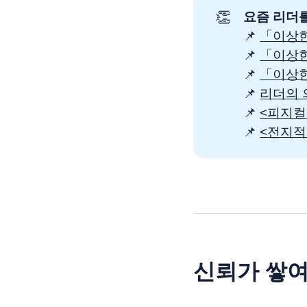
👏
요즘 리더를
📌
「이상한
📌
「이상한
📌
「이상한
📌
리더의 
📌
<피지컬
📌
<전지적
신뢰가 쌓여