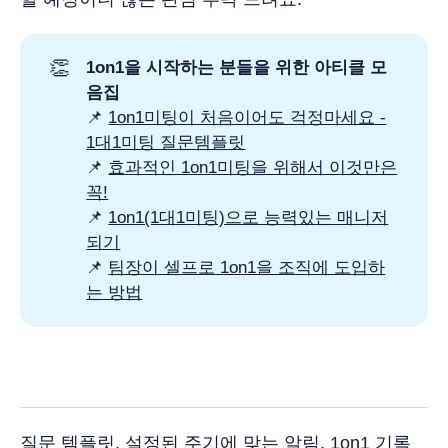
👏
1on1을 시작하는 분들을 위한 아티클 모
음집
📌
1on1미팅이 처음이어도 걱정마세요 -
1대1미팅 질문템플릿
📌
효과적인 1on1미팅을 위해서 이것만은
꼭!
📌
1on1(1대1미팅)으로 능력있는 매니저
되기
📌
팀장이 셀프로 1on1을 조직에 도입하
는 방법
질문 템플릿, 설정된 주기에 맞는 알림, 1on1 기록