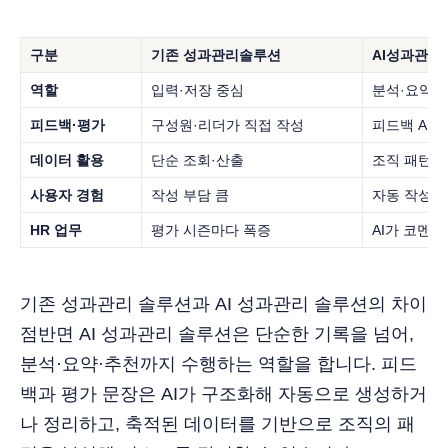
구분
기존 성과관리솔루션
AI성과관리
역할
입력·저장 중심
분석·요약·
피드백·평가
구성원·리더가 직접 작성
피드백 AI
데이터 활용
단순 조회·산출
조직 패턴 
사용자 경험
작성 부담 큼
자동 작성·
HR 업무
평가 시즌마다 폭증
AI가 코멘트
기존 성과관리 솔루션과 AI 성과관리 솔루션의 차이
점반면 AI 성과관리 솔루션은 단순한 기록을 넘어,
분석·요약·추천까지 수행하는 역할을 합니다. 피드
백과 평가 문장은 AI가 구조화해 자동으로 생성하거
나 정리하고, 축적된 데이터를 기반으로 조직의 패