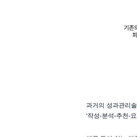
과거의 성과관리솔루
‘작성-분석-추천-