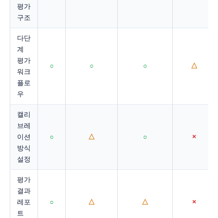
평가
구조
다단
계
평가
○
○
○
△
워크
플로
우
캘리
브레
이션
○
△
○
×
방식
설정
평가
결과
레포
○
△
△
×
트