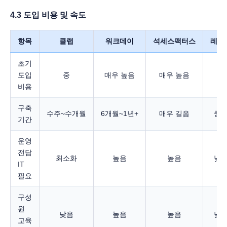
4.3 도입 비용 및 속도
항목
클랩
워크데이
석세스팩터스
레티
초기
도입
중
매우 높음
매우 높음
중
비용
구축
수주~수개월
6개월~1년+
매우 길음
중
기간
운영
전담
최소화
높음
높음
낮
IT
필요
구성
원
낮음
높음
높음
낮
교육