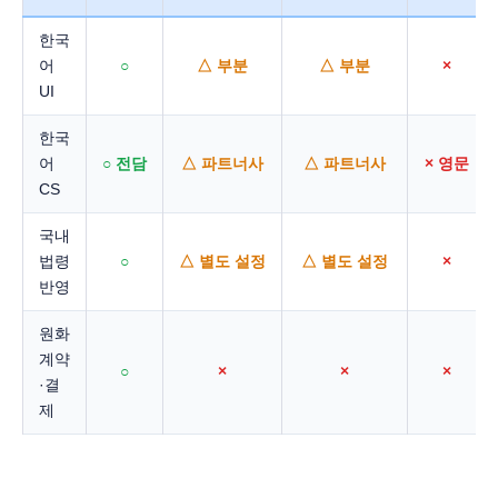
한국
어
○
△ 부분
△ 부분
×
UI
한국
어
○ 전담
△ 파트너사
△ 파트너사
× 영문
CS
국내
법령
○
△ 별도 설정
△ 별도 설정
×
반영
원화
계약
○
×
×
×
·결
제