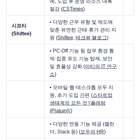
례, 도입 후 운영 리소스 대폭
절감 (
CSTimes
)
• 다양한 근무 유형 및 제도에
시프티
맞춘 유연한 근태·휴가 관리 지
(Shiftee)
원 (
Shiftee
,
테크뷰 블로그
)
• PC-Off 기능 등 업무 환경 통
제·집중 유도 기능 탑재, 보안
및 효율성 강화 (
아티의 IT 연구
소
)
• 모바일·웹·데스크톱 모두 지
원, 초기 도입 간편 (
스타트업
생태계의 모든 것 \'플래텀
(Platum)\'
)
• 다양한 연동 기능 제공 (캘린
더, Slack 등) (
모두의 HR
)