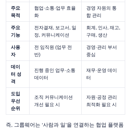
주요
협업·소통·업무 효율
경영 자원의 통
목적
화
합 관리
주요
전자결재, 보고서, 일
회계, 인사, 재고,
기능
정, 커뮤니케이션
구매, 생산
사용
전 임직원 (업무 전
경영·관리 부서
자
반)
중심
데이
진행 중인 업무·소통
재무·운영 데이
터 성
데이터
터
격
도입
조직 커뮤니케이션
자원·공정 관리
우선
개선 필요 시
최적화 필요 시
순위
즉, 그룹웨어는 ‘사람과 일’을 연결하는 협업 플랫폼