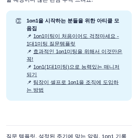
👏
1on1을 시작하는 분들을 위한 아티클 모
음집
📌
1on1미팅이 처음이어도 걱정마세요 -
1대1미팅 질문템플릿
📌
효과적인 1on1미팅을 위해서 이것만은
꼭!
📌
1on1(1대1미팅)으로 능력있는 매니저
되기
📌
팀장이 셀프로 1on1을 조직에 도입하
는 방법
질문 템플릿, 설정된 주기에 맞는 알림, 1on1 기록