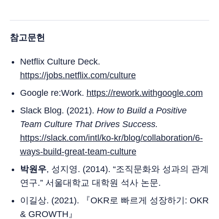
참고문헌
Netflix Culture Deck.
https://jobs.netflix.com/culture
Google re:Work.
https://rework.withgoogle.com
Slack Blog. (2021).
How to Build a Positive
Team Culture That Drives Success.
https://slack.com/intl/ko-kr/blog/collaboration/6-
ways-build-great-team-culture
박원우
, 성지영. (2014). “조직문화와 성과의 관계
연구.” 서울대학교 대학원 석사 논문.
이길상. (2021). 『OKR로 빠르게 성장하기: OKR
& GROWTH』