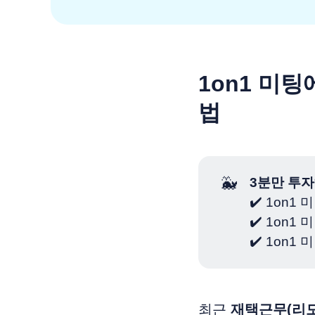
1on1 미
법
🐳
3분만 투자
✔️ 1on
✔️ 1on
✔️ 1on
최근
재택근무(리모