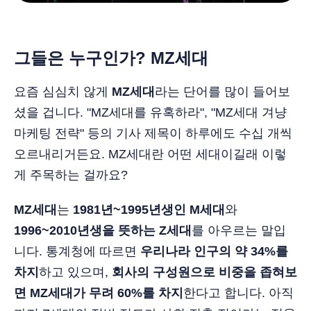
그들은 누구인가? MZ세대
요즘 심심치 않게
MZ세대
라는 단어를 많이 들어보
셨을 겁니다. "MZ세대를 유혹하라", "MZ세대 겨냥
마케팅 전략" 등의 기사 제목이 하루에도 수십 개씩
오르내리거든요. MZ세대란 어떤 세대이길래 이렇
게 주목하는 걸까요?
MZ세대
는
1981년~1995년생인 M세대
와
1996~2010년생을 뜻하는 Z세대
를 아우르는 말입
니다. 통계청에 따르면
우리나라 인구의 약 34%를
차지
하고 있으며,
회사의 구성원으로 비중을 좁혀보
면 MZ세대가 무려 60%를 차지
한다고 합니다. 아직