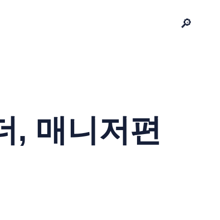
🔎
더, 매니저편