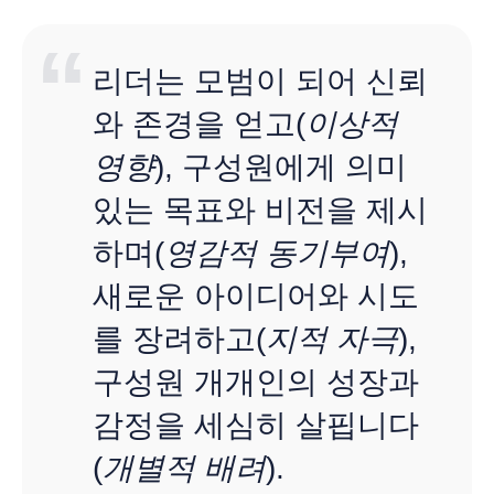
리더는 모범이 되어 신뢰
와 존경을 얻고(
이상적
영향
), 구성원에게 의미
있는 목표와 비전을 제시
하며(
영감적 동기부여
),
새로운 아이디어와 시도
를 장려하고(
지적 자극
),
구성원 개개인의 성장과
감정을 세심히 살핍니다
(
개별적 배려
).