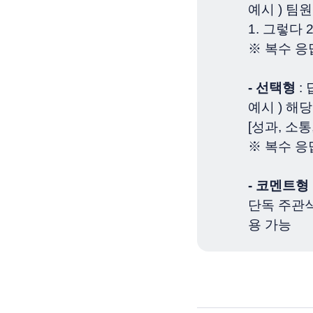
예시 ) 
1. 그렇다 
※ 복수 응
- 선택형
:
예시 ) 해
[성과, 소통
※ 복수 응
- 코멘트형
단독 주관식
용 가능