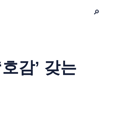
🔎
‘호감’ 갖는