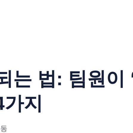
는 법: 팀원이 
4가지
행동